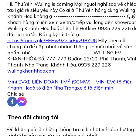
Hi, Phú Yên, Wuling is coming Mọi người nghĩ sao về chiếc
taxi giá rẻ siêu yêu này Có ai ở Phú Yên hóng cùng Wuling
Khánh Hòa không ạ ---------------------------------- Quý
khách hàng muốn xem xe trực tiếp vui lòng đến showroo
Wuling Khánh Hòa hoặc liên hệ Hotline: 0935 229 226 đ
đặt lịch trước. Đăng ký lái thử tại:
https://forms.gle/FEHw9ZzcxExv9BYU6
Hãy theo dõi
chúng tôi để cập nhật những thông tin mới nhất về sản
phẩm nhé! ---------------------------- WULING EV
KHÁNH HÒA Số: 777-779 Đường 23/10, Phú Thạnh, Vĩn
Thạnh, Nha Trang, Khánh Hòa. 0935 229 226
wulingkhanhhoa.com
Mini EV
XE LIÊN DOANH MỸ (SGMW) - MINI EV
ô tô điện
Khánh Hòa
ô tô điện Nha Trang
xe ô tô điện mini
Chia sẻ
Theo dõi chúng tôi
Để không bỏ lỡ những thông tin mới nhất về các chương
trình khuyến mãi và sản phẩm mới nhất